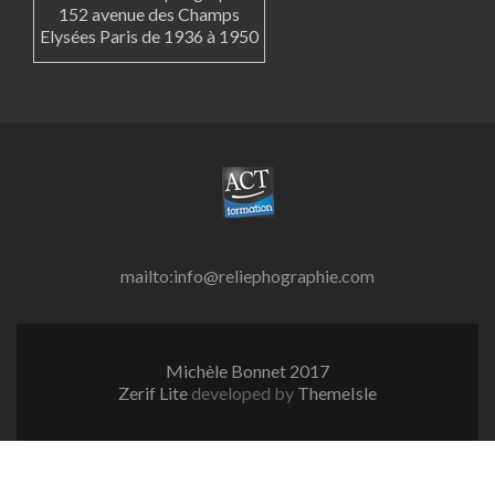
152 avenue des Champs
Elysées Paris de 1936 à 1950
mailto:info@reliephographie.com
Michèle Bonnet 2017
Zerif Lite
developed by
ThemeIsle