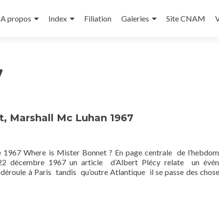
A propos
Index
Filiation
Galeries
Site CNAM
V
7
t, Marshall Mc Luhan 1967
e 1967 Where is Mister Bonnet ? En page centrale de l’hebdo
cembre 1967 un article d’Albert Plécy relate un évé
éroule à Paris tandis qu’outre Atlantique il se passe des chos