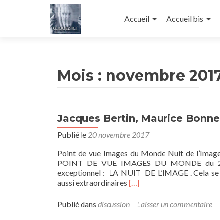
Aller au contenu principal
Accueil
Accueil bis
Mois : novembre 201
Jacques Bertin, Maurice Bonne
Publié le
20 novembre 2017
Point de vue Images du Monde Nuit de l’Imag
POINT DE VUE IMAGES DU MONDE du 22 dé
exceptionnel : LA NUIT DE L’IMAGE . Cela se d
En
aussi extraordinaires
[…]
savoir
plus
Publié dans
discussion
Laisser un commentaire
surJacques