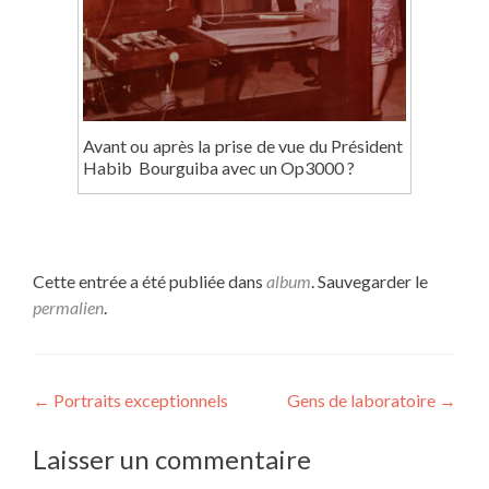
Avant ou après la prise de vue du Président
Habib Bourguiba avec un Op3000 ?
Cette entrée a été publiée dans
album
. Sauvegarder le
permalien
.
Navigation de l’article
←
Portraits exceptionnels
Gens de laboratoire
→
Laisser un commentaire