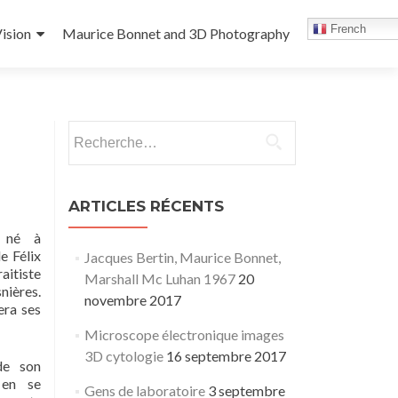
French
ision
Maurice Bonnet and 3D Photography
Rechercher :
ARTICLES RÉCENTS
t né à
e Félix
Jacques Bertin, Maurice Bonnet,
aitiste
Marshall Mc Luhan 1967
20
nières.
novembre 2017
era ses
Microscope électronique images
3D cytologie
16 septembre 2017
de son
 en se
Gens de laboratoire
3 septembre