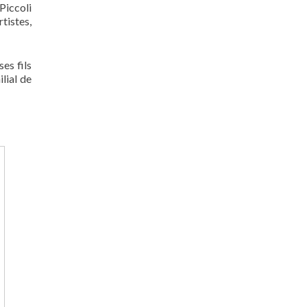
Piccoli
tistes,
es fils
lial de