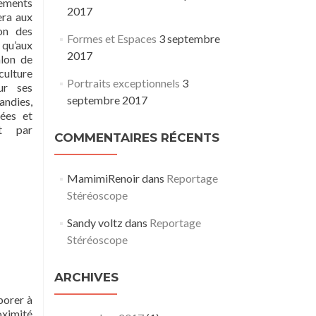
ements
2017
era aux
on des
Formes et Espaces
3 septembre
qu’aux
2017
alon de
culture
Portraits exceptionnels
3
ur ses
septembre 2017
ndies,
ées et
t par
COMMENTAIRES RÉCENTS
MamimiRenoir
dans
Reportage
Stéréoscope
Sandy voltz
dans
Reportage
Stéréoscope
ARCHIVES
borer à
oximité