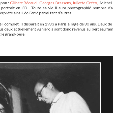
apon :
Gilbert Bécaud, Georges Brassens,
Juliette Gréco,
Michel 
ortrait en 3D . Toute sa vie il aura photographié nombre d’ar
prète ainsi Léo Ferré parmi tant d’autres.
complet. Il disparait en 1983 à Paris à l’âge de 80 ans. Deux de s
s deux actuellement Asnièrois sont donc revenus au berceau fami
t le grand-père.