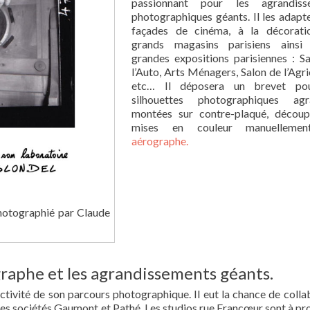
passionnant pour les agrandiss
photographiques géants. Il les adapt
façades de cinéma, à la décorati
grands magasins parisiens ainsi 
grandes expositions parisiennes : S
l’Auto, Arts Ménagers, Salon de l’Agri
etc… Il déposera un brevet po
silhouettes photographiques agra
montées sur contre-plaqué, découp
mises en couleur manuellemen
aérographe.
hotographié par Claude
aphe et les agrandissements géants.
tivité de son parcours photographique. Il eut la chance de colla
les sociétés Gaumont et Pathé. Les studios rue Francœur sont à pr