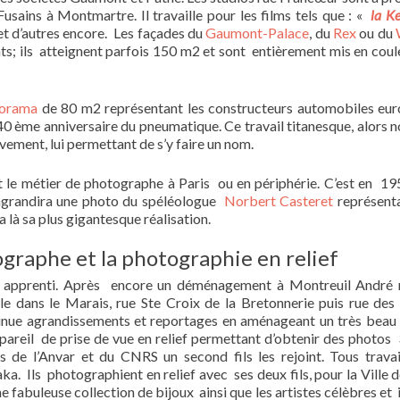
sains à Montmartre. Il travaille pour les films tels que : «
la K
et d’autres encore. Les façades du
Gaumont-Palace
, du
Rex
ou du
s; ils atteignent parfois 150 m2 et sont entièrement mis en coule
iorama
de 80 m2 représentant les constructeurs automobiles eu
40 ème anniversaire du pneumatique. Ce travail titanesque, alors 
vement, lui permettant de s’y faire un nom.
ant le métier de photographe à Paris ou en périphérie. C’est en 1
l agrandira une photo du spéléologue
Norbert Casteret
représent
là sa plus gigantesque réalisation.
raphe et la photographie en relief
on apprenti. Après encore un déménagement à Montreuil André 
le dans le Marais, rue Ste Croix de la Bretonnerie puis rue des
tinue agrandissements et reportages en aménageant un très beau 
ppareil de prise de vue en relief permettant d’obtenir des photos
iés de l’Anvar et du CNRS un second fils les rejoint. Tous travai
ka. Ils photographient en relief avec ses deux fils, pour la Ville d
une fabuleuse collection de bijoux ainsi que les artistes célèbres e