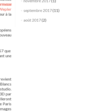
novembre 2017
(1)
ermesse
Wepler
septembre 2017
(11)
ur à la
août 2017
(2)
ropéens
nouveau
957 que
ant une
revient
 Blancs
studio.
 3D par
lleront
e Paris
t images