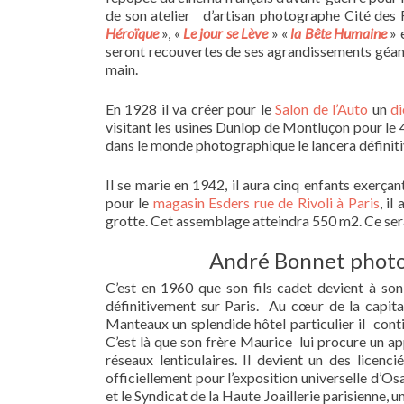
de son atelier d’artisan photographe Cité des Fu
Héroïque
», «
Le jour se Lève
» «
la Bête Humaine
» 
seront recouvertes de ses agrandissements géant
main.
En 1928 il va créer pour le
Salon de l’Auto
un
d
visitant les usines Dunlop de Montluçon pour le 
dans le monde photographique le lancera définiti
Il se marie en 1942, il aura cinq enfants exerç
pour le
magasin Esders rue de Rivoli à Paris
, i
grotte. Cet assemblage atteindra 550 m2. Ce sera 
André Bonnet photog
C’est en 1960 que son fils cadet devient à s
définitivement sur Paris. Au cœur de la capita
Manteaux un splendide hôtel particulier il con
C’est là que son frère Maurice lui procure un a
réseaux lenticulaires. Il devient un des licenc
officiellement pour l’exposition universelle d’Osa
et le Syndicat de la Haute Joaillerie parisienne, 