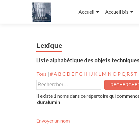
Aller au contenu principal
Accueil
Accueil bis
Lexique
Liste alphabétique des objets techniques
Tous
|
#
A
B
C
D
E
F
G
H
I
J
K
L
M
N
O
P
Q
R
S
T
Il existe 1 noms dans ce répertoire qui commencen
duralumin
Envoyer un nom