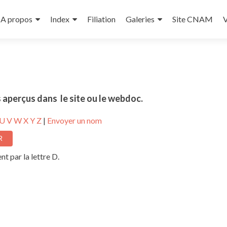
A propos
Index
Filiation
Galeries
Site CNAM
V
 aperçus dans le site ou le webdoc.
U
V
W
X
Y
Z
|
Envoyer un nom
t par la lettre D.