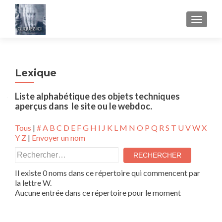
AFFICH
Lexique
Liste alphabétique des objets techniques
aperçus dans le site ou le webdoc.
Tous
|
#
A
B
C
D
E
F
G
H
I
J
K
L
M
N
O
P
Q
R
S
T
U
V
W
X
Y
Z
|
Envoyer un nom
Il existe 0 noms dans ce répertoire qui commencent par
la lettre W.
Aucune entrée dans ce répertoire pour le moment